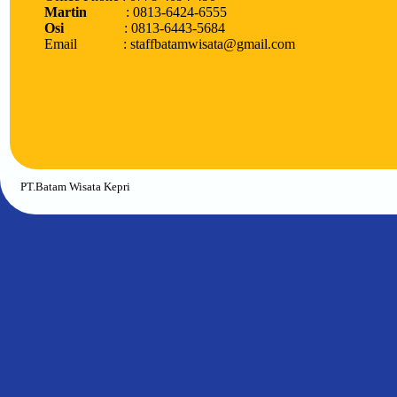
Martin
: 0813-6424-6555
Osi
: 0813-6443-5684
Email : staffbatamwisata@gmail.com
PT.Batam Wisata Kepri