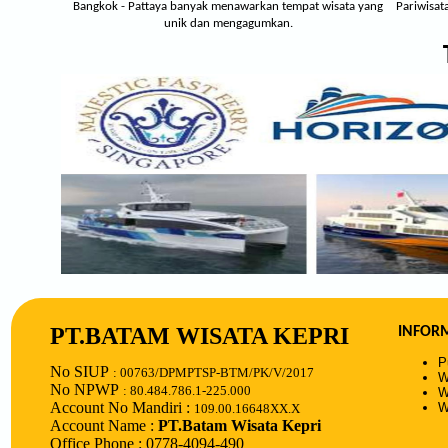
Bangkok - Pattaya banyak menawarkan tempat wisata yang
Pariwisat
unik dan mengagumkan.
PT.BATAM WISATA KEPRI
INFOR
P
No SIUP
: 00763/DPMPTSP-BTM/PK/V/2017
W
No NPWP
: 80.484.786.1-225.000
W
Account No Mandiri :
W
109.00.16648XX.X
Account Name :
PT.Batam Wisata Kepri
Office Phone : 0778-4094-490