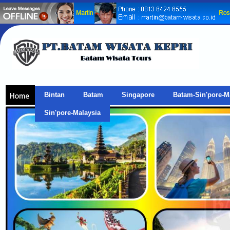
Bintan
Batam
Singapore
Batam-Sin'pore-M
Sin'pore-Malaysia