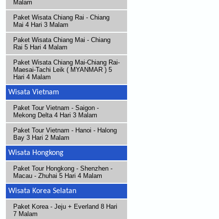
Malam
Paket Wisata Chiang Rai - Chiang
Mai 4 Hari 3 Malam
Paket Wisata Chiang Mai - Chiang
Rai 5 Hari 4 Malam
Paket Wisata Chiang Mai-Chiang Rai-
Maesai-Tachi Leik ( MYANMAR ) 5
Hari 4 Malam
Wisata Vietnam
Paket Tour Vietnam - Saigon -
Mekong Delta 4 Hari 3 Malam
Paket Tour Vietnam - Hanoi - Halong
Bay 3 Hari 2 Malam
Wisata Hongkong
Paket Tour Hongkong - Shenzhen -
Macau - Zhuhai 5 Hari 4 Malam
Wisata Korea Selatan
Paket Korea - Jeju + Everland 8 Hari
7 Malam