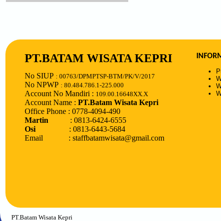
PT.BATAM WISATA KEPRI
INFOR
P
No SIUP
: 00763/DPMPTSP-BTM/PK/V/2017
W
No NPWP
: 80.484.786.1-225.000
W
Account No Mandiri :
W
109.00.16648XX.X
Account Name :
PT.Batam Wisata Kepri
Office Phone : 0778-4094-490
Martin
: 0813-6424-6555
Osi
: 0813-6443-5684
Email : staffbatamwisata@gmail.com
PT.Batam Wisata Kepri