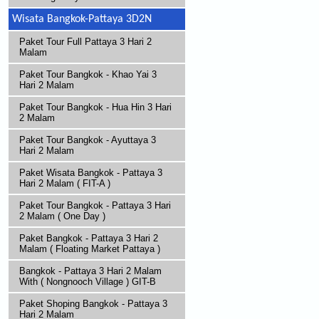
Wisata Bangkok-Pattaya 3D2N
Paket Tour Full Pattaya 3 Hari 2
Malam
Paket Tour Bangkok - Khao Yai 3
Hari 2 Malam
Paket Tour Bangkok - Hua Hin 3 Hari
2 Malam
Paket Tour Bangkok - Ayuttaya 3
Hari 2 Malam
Paket Wisata Bangkok - Pattaya 3
Hari 2 Malam ( FIT-A )
Paket Tour Bangkok - Pattaya 3 Hari
2 Malam ( One Day )
Paket Bangkok - Pattaya 3 Hari 2
Malam ( Floating Market Pattaya )
Bangkok - Pattaya 3 Hari 2 Malam
With ( Nongnooch Village ) GIT-B
Paket Shoping Bangkok - Pattaya 3
Hari 2 Malam