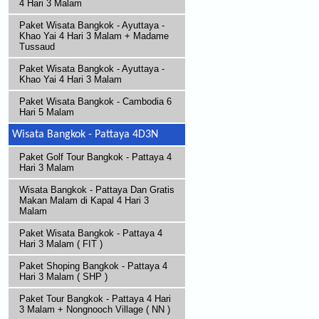
4 Hari 3 Malam
Paket Wisata Bangkok - Ayuttaya -
Khao Yai 4 Hari 3 Malam + Madame
Tussaud
Paket Wisata Bangkok - Ayuttaya -
Khao Yai 4 Hari 3 Malam
Paket Wisata Bangkok - Cambodia 6
Hari 5 Malam
Wisata Bangkok - Pattaya 4D3N
Paket Golf Tour Bangkok - Pattaya 4
Hari 3 Malam
Wisata Bangkok - Pattaya Dan Gratis
Makan Malam di Kapal 4 Hari 3
Malam
Paket Wisata Bangkok - Pattaya 4
Hari 3 Malam ( FIT )
Paket Shoping Bangkok - Pattaya 4
Hari 3 Malam ( SHP )
Paket Tour Bangkok - Pattaya 4 Hari
3 Malam + Nongnooch Village ( NN )