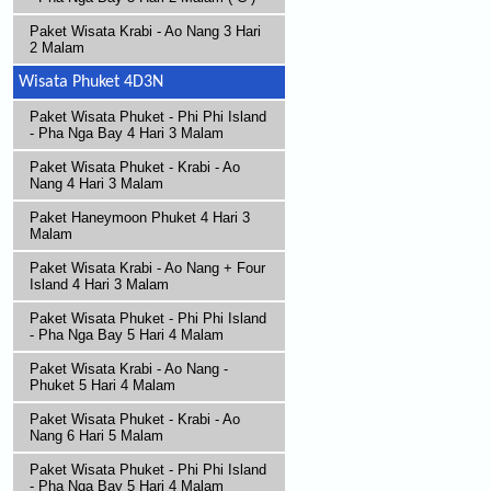
Paket Wisata Krabi - Ao Nang 3 Hari
2 Malam
Wisata Phuket 4D3N
Paket Wisata Phuket - Phi Phi Island
- Pha Nga Bay 4 Hari 3 Malam
Paket Wisata Phuket - Krabi - Ao
Nang 4 Hari 3 Malam
Paket Haneymoon Phuket 4 Hari 3
Malam
Paket Wisata Krabi - Ao Nang + Four
Island 4 Hari 3 Malam
Paket Wisata Phuket - Phi Phi Island
- Pha Nga Bay 5 Hari 4 Malam
Paket Wisata Krabi - Ao Nang -
Phuket 5 Hari 4 Malam
Paket Wisata Phuket - Krabi - Ao
Nang 6 Hari 5 Malam
Paket Wisata Phuket - Phi Phi Island
- Pha Nga Bay 5 Hari 4 Malam