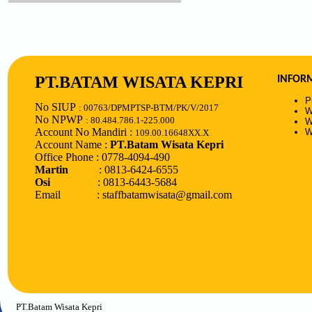
PT.BATAM WISATA KEPRI
INFOR
P
No SIUP
: 00763/DPMPTSP-BTM/PK/V/2017
W
No NPWP
: 80.484.786.1-225.000
W
Account No Mandiri :
W
109.00.16648XX.X
Account Name :
PT.Batam Wisata Kepri
Office Phone : 0778-4094-490
Martin
: 0813-6424-6555
Osi
: 0813-6443-5684
Email : staffbatamwisata@gmail.com
PT.Batam Wisata Kepri