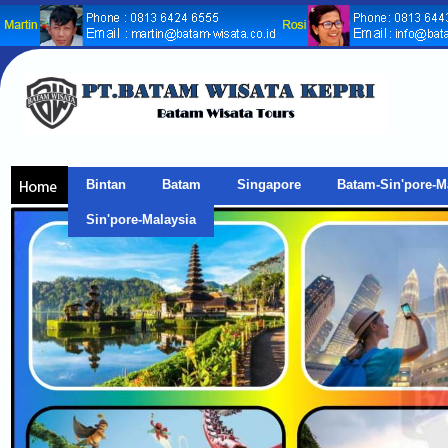
Bintan
Batam
Singapore
Batam-Sin'pore-M
Sin'pore-Malaysia