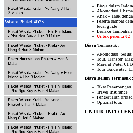
Biaya dalam Indon
Paket Wisata Krabi - Ao Nang 3 Hari
Akomodasi 1 kamar b
2 Malam
Anak – anak denga
Peserta sampai den
Wisata Phuket 4D3N
local guide
Berlaku Tambahan /
Paket Wisata Phuket - Phi Phi Island
Untuk peserta 02
- Pha Nga Bay 4 Hari 3 Malam
Biaya Termasuk :
Paket Wisata Phuket - Krabi - Ao
Nang 4 Hari 3 Malam
Akomodasi Sesuai 
Tour, Transfer, Mak
Paket Haneymoon Phuket 4 Hari 3
Malam
Mineral Water 01 B
Tour Guide atau D
Paket Wisata Krabi - Ao Nang + Four
Island 4 Hari 3 Malam
Biaya Belum Termasuk 
Paket Wisata Phuket - Phi Phi Island
Tiket Penerbangan
- Pha Nga Bay 5 Hari 4 Malam
Travel Insurance
Pengeluaran pribadi
Paket Wisata Krabi - Ao Nang -
Optional tour.
Phuket 5 Hari 4 Malam
UNTUK INFO LEN
Paket Wisata Phuket - Krabi - Ao
Nang 6 Hari 5 Malam
Paket Wisata Phuket - Phi Phi Island
- Pha Nga Bay 5 Hari 4 Malam