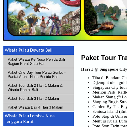
Wisata Pulau Dewata Bali
Paket Tour Tr
Paket Wisata Ke Nusa Penida Bali
Bagian Barat Satu Hari
Hari 1
@ Singapore Cit
Paket One Day Tour Pulau Seribu -
Pantai Atuh - Nusa Penida Bali
Tiba di Bandara Ch
Dijemput oleh guid
Paket Tour Bali 2 Hari 1 Malam &
Singapura City tour
Wisata Pantai Bali
Merlion Park, Rafl
Makan Siang @ Lok
Paket Tour Bali 3 Hari 2 Malam
Shoping Bugis Stre
Garden By The Bay
Paket Wisata Bali 4 Hari 3 Malam
Sentosa Island (Ent
Poto Stop di Unive
Wisata Pulau Lombok Nusa
Menuju Kuala Lump
Tenggara Barat
Poto Stop Twin to