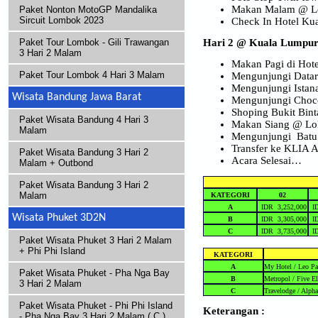
Makan Malam @ Lok
Paket Nonton MotoGP Mandalika
Sircuit Lombok 2023
Check In Hotel Ku
Hari 2
@ Kuala Lumpur
Paket Tour Lombok - Gili Trawangan
3 Hari 2 Malam
Makan Pagi di Hote
Paket Tour Lombok 4 Hari 3 Malam
Mengunjungi Data
Mengunjungi Istan
Wisata Bandung Jawa Barat
Mengunjungi Choc
Shoping Bukit Bint
Paket Wisata Bandung 4 Hari 3
Makan Siang @ Lok
Malam
Mengunjungi Batu
Transfer ke KLIA A
Paket Wisata Bandung 3 Hari 2
Acara Selesai…
Malam + Outbond
Paket Wisata Bandung 3 Hari 2
Malam
KATEGORI
02
A
IDR 3,252,000
ID
Wisata Phuket 3D2N
B
IDR 3,305,000
ID
C
IDR 3,735,000
ID
Paket Wisata Phuket 3 Hari 2 Malam
+ Phi Phi Island
KATEGORI
A
My Hotel / Leo Pa
Paket Wisata Phuket - Pha Nga Bay
B
Metropol / Five El
3 Hari 2 Malam
C
Travelodge / Alph
Paket Wisata Phuket - Phi Phi Island
Keterangan :
- Pha Nga Bay 3 Hari 2 Malam ( C )