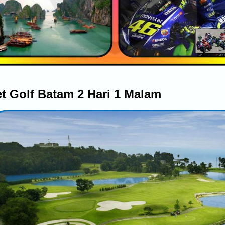
t Golf Batam 2 Hari 1 Malam