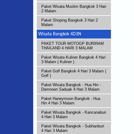
Paket Wisata Muslim Bangkok 3 Hari
2 Malam
Paket Shoping Bangkok 3 Hari 2
Malam
Wisata Bangkok 4D3N
PAKET TOUR MOTOGP BURIRAM
THAILAND 4 HARI 3 MALAM
Paket Wisata Kuliner Bangkok 4 Hari
3 Malam ( Kuliner )
Paket Golf Bangkok 4 Hari 3 Malam (
Golf )
Paket Wisata Bangkok - Hua Hin -
Damnoen Saduak 4 Hari 3 Malam
Paket Haneymoon Bangkok - Hua
Hin 4 Hari 3 Malam
Paket Wisata Bangkok - Kancanaburi
4 Hari 3 Malam
Paket Wisata Bangkok - Subhanburi
4 Hari 3 Malam