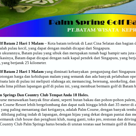
lf Batam 2 Hari 1 Malam
– Kota batam terletak di Laut Cina Selatan dan bagian 
alah pulau kecil, yang dapat dengan mudah dicapai dari Singapura.
 ukurannya, Batam pulau yang sibuk dan merupakan rumah bagi hampir satu juta 
kasinya, Batam dapat dicapai dengan naik kapal pendek dari Singapura, yang berja
 yang berjarak 25 kilometer.
lf Batam 2 Hari 1 Malam
yang diminati kebanyakan pengunjung dari Singapura 
otongan harga dan kehidupan malam yang semarak dan ada banyak pelabuhan opera
sata lain di pulau ini meliputi olahraga air, memancing, berenang, snorkeling, dan
ada lima pilihan lapangan golf di pulau ini, yang membuat bermain golf di Batam
m Springs Dan Country Club Tempat Anda 18 Holes.
ourse menawarkan banyak fitur alami, seperti hutan bakau dan pohon-pohon palem,
 Course Resort lebih bergelombang dan dapat naik hingga lebih dari 35 meter di 
yang paling menantang dari ketiganya, adalah Palm Course, dengan banyak tembaka
a dibilang paling indah di lapangan, dengan hijau yang dekat dengan pantai dan 
 termasuk club house dan penghuni klub, ruang ganti, toko pro, restoran dan driving
Country Club Palm Springs harus berada di urutan teratas saat bermain golf di Bat