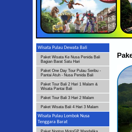
Wisata Pulau Dewata Bali
Pake
Paket Wisata Ke Nusa Penida Bali
Bagian Barat Satu Hari
Paket One Day Tour Pulau Seribu -
Pantai Atuh - Nusa Penida Bali
Paket Tour Bali 2 Hari 1 Malam &
Wisata Pantai Bali
Paket Tour Bali 3 Hari 2 Malam
Paket Wisata Bali 4 Hari 3 Malam
Wisata Pulau Lombok Nusa
Tenggara Barat
Paket Nonton MotoGP Mandalika