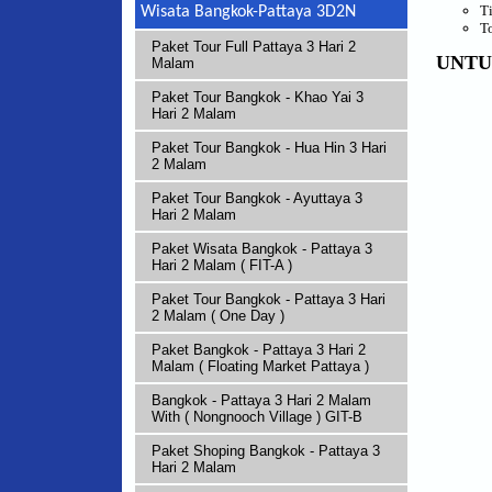
T
Wisata Bangkok-Pattaya 3D2N
To
Paket Tour Full Pattaya 3 Hari 2
UNTU
Malam
Paket Tour Bangkok - Khao Yai 3
Hari 2 Malam
Paket Tour Bangkok - Hua Hin 3 Hari
2 Malam
Paket Tour Bangkok - Ayuttaya 3
Hari 2 Malam
Paket Wisata Bangkok - Pattaya 3
Hari 2 Malam ( FIT-A )
Paket Tour Bangkok - Pattaya 3 Hari
2 Malam ( One Day )
Paket Bangkok - Pattaya 3 Hari 2
Malam ( Floating Market Pattaya )
Bangkok - Pattaya 3 Hari 2 Malam
With ( Nongnooch Village ) GIT-B
Paket Shoping Bangkok - Pattaya 3
Hari 2 Malam