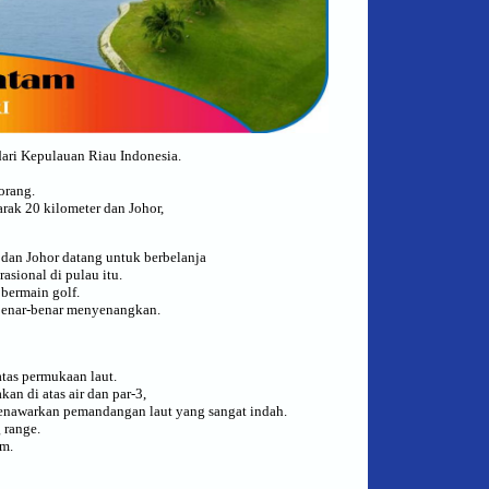
dari Kepulauan Riau Indonesia.
orang.
rak 20 kilometer dan Johor,
dan Johor datang untuk berbelanja
sional di pulau itu.
 bermain golf.
 benar-benar menyenangkan.
atas permukaan laut.
n di atas air dan par-3,
menawarkan pemandangan laut yang sangat indah.
 range.
am.