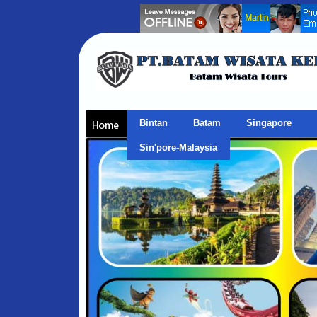
Bintan
Batam
Singapore
Sin'pore-Malaysia