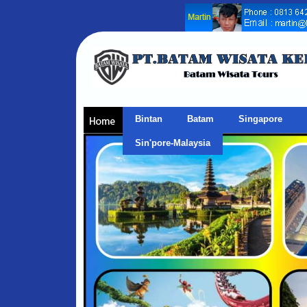
Bintan
Batam
Singapore
Sin'pore-Malaysia