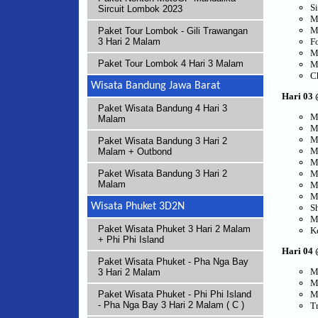
S
Sircuit Lombok 2023
M
M
Paket Tour Lombok - Gili Trawangan
F
3 Hari 2 Malam
M
Paket Tour Lombok 4 Hari 3 Malam
M
C
Wisata Bandung Jawa Barat
Hari 0
3
@
Paket Wisata Bandung 4 Hari 3
M
Malam
M
M
Paket Wisata Bandung 3 Hari 2
M
Malam + Outbond
M
M
Paket Wisata Bandung 3 Hari 2
Malam
M
M
Wisata Phuket 3D2N
S
M
Paket Wisata Phuket 3 Hari 2 Malam
K
+ Phi Phi Island
Hari 0
4
@
Paket Wisata Phuket - Pha Nga Bay
M
3 Hari 2 Malam
M
M
Paket Wisata Phuket - Phi Phi Island
- Pha Nga Bay 3 Hari 2 Malam ( C )
Tr