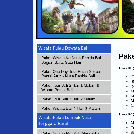
Wisata Pulau Dewata Bali
Pake
Paket Wisata Ke Nusa Penida Bali
Bagian Barat Satu Hari
Hari 01
Paket One Day Tour Pulau Seribu -
Pantai Atuh - Nusa Penida Bali
T
B
Paket Tour Bali 2 Hari 1 Malam &
M
Wisata Pantai Bali
M
M
Paket Tour Bali 3 Hari 2 Malam
M
C
Paket Wisata Bali 4 Hari 3 Malam
Hari 02 
Wisata Pulau Lombok Nusa
M
Tenggara Barat
T
S
Paket Nonton MotoGP Mandalika