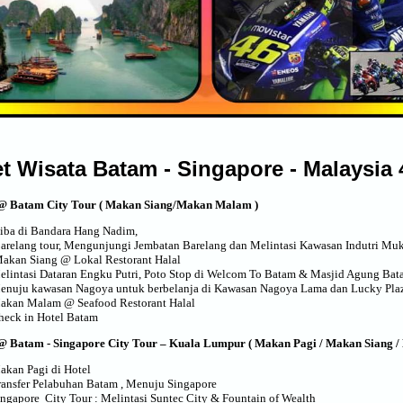
t Wisata Batam - Singapore - Malaysia
 @ Batam City Tour ( Makan Siang/Makan Malam )
iba di Bandara Hang Nadim,
arelang tour, Mengunjungi Jembatan Barelang dan Melintasi Kawasan Indutri Mu
akan Siang @ Lokal Restorant Halal
elintasi Dataran Engku Putri, Poto Stop di Welcom To Batam & Masjid Agung Ba
enuju kawasan Nagoya untuk berbelanja di Kawasan Nagoya Lama dan Lucky Plaz
akan Malam
@ Seafood Restorant Halal
heck in Hotel Batam
@ Batam - Singapore City Tour – Kuala Lumpur ( Makan Pagi / Makan Siang 
akan Pagi di Hotel
ransfer Pelabuhan Batam , Menuju Singapore
ingapore City Tour : Melintasi Suntec City & Fountain of Wealth