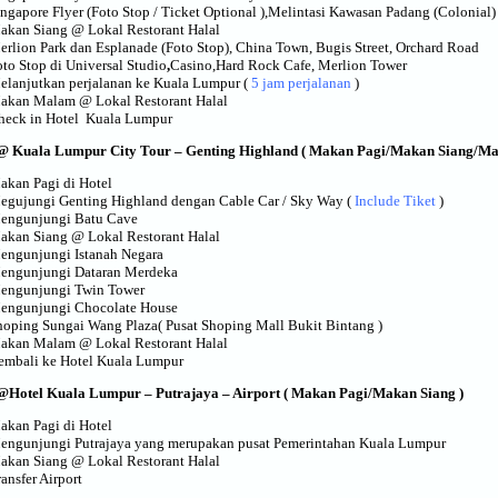
ingapore Flyer (Foto Stop / Ticket Optional ),Melintasi Kawasan Padang (Colonial)
akan Siang
@ Lokal Restorant Halal
erlion Park dan Esplanade (Foto Stop), China Town, Bugis Street, Orchard Road
oto Stop di Universal Studio
,
Casino,Hard Rock Cafe, Merlion Tower
elanjutkan perjalanan ke Kuala Lumpur (
5 jam perjalanan
)
akan Malam
@ Lokal Restorant Halal
heck in Hotel Kuala Lumpur
 Kuala Lumpur City Tour – Genting Highland ( Makan Pagi/Makan Siang/M
akan Pagi di Hotel
egujungi Genting Highland dengan Cable Car / Sky Way (
Include Tiket
)
engunjungi Batu Cave
akan Siang
@ Lokal Restorant Halal
engunjungi Istanah Negara
engunjungi Dataran Merdeka
engunjungi Twin Tower
engunjungi Chocolate House
hoping Sungai Wang Plaza( Pusat Shoping Mall Bukit Bintang )
akan Malam
@ Lokal Restorant Halal
embali ke Hotel Kuala Lumpur
Hotel Kuala Lumpur – Putrajaya – Airport ( Makan Pagi/Makan Siang )
akan Pagi di Hotel
engunjungi Putrajaya yang merupakan pusat Pemerintahan Kuala Lumpur
akan Siang
@ Lokal Restorant Halal
ansfer Airport