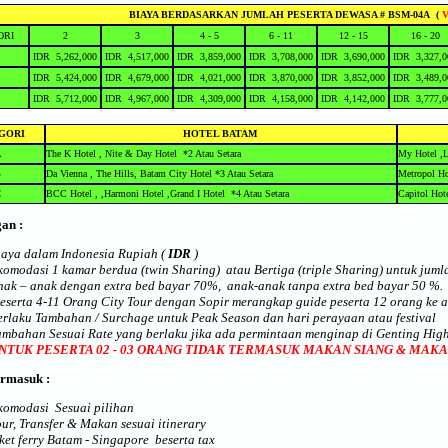
BIAYA BERDASARKAN JUMLAH PESERTA DEWASA # BSM-04A (
V
ORI
2
3
4 - 5
6 - 11
12 - 15
16 - 20
IDR 5,262,000
IDR 4,517,000
IDR 3,859,000
IDR 3,708,000
IDR 3,690,000
IDR 3,327,0
IDR 5,424,000
IDR 4,679,000
IDR 4,021,000
IDR 3,870,000
IDR 3,852,000
IDR 3,489,0
IDR 5,712,000
IDR 4,967,000
IDR 4,309,000
IDR 4,158,000
IDR 4,142,000
IDR 3,777,0
GORI
HOTEL BATAM
A
The K Hotel , Nite & Day Hotel *2 Atau Setara
My Hotel ,L
B
Da Vienna , The Hills, Batam City Hotel *3 Atau Setara
Metropol Ho
C
BCC Hotel , ,Harmoni Hotel ,Grand I Hotel *4 Atau Setara
Capitol Hot
an :
iaya dalam Indonesia Rupiah (
IDR
)
komodasi 1 kamar berdua (twin Sharing) atau Bertiga (triple Sharing) untuk jumla
nak – anak dengan extra bed bayar 70%, anak-anak tanpa extra bed bayar 50 %
.
eserta 4-11 Orang City Tour dengan Sopir merangkap guide peserta 12 orang ke a
erlaku Tambahan / Surchage untuk Peak Season dan hari perayaan atau festival
ambahan Sesuai Rate yang berlaku jika ada permintaan menginap di Genting Hig
NTUK PESERTA 02 - 03 ORANG TIDAK TERMASUK MAKAN SIANG & MA
rmasuk :
komodasi Sesuai pilihan
our, Transfer & Makan sesuai itinerary
iket ferry Batam - Singapore beserta tax