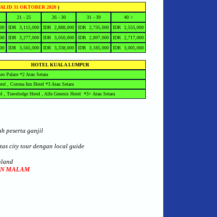
ALID 31 OKTOBER 2020
)
21 - 25
26 - 30
31 - 39
40 >
00
IDR 3,115,000
IDR 2,888,000
IDR 2,735,000
IDR 2,555,000
00
IDR 3,277,000
IDR 3,050,000
IDR 2,897,000
IDR 2,717,000
00
IDR 3,565,000
IDR 3,338,000
IDR 3,185,000
IDR 3,005,000
HOTEL KUALA LUMPUR
eo Palace *2 Atau Setara
tel , Corona Inn Hotel *3 Atau Setara
el , Travelodge Hotel , Alfa Genesis Hotel *3+ Atau Setara
h peserta ganjil
tas city tour dengan local guide
hland
KAN MALAM