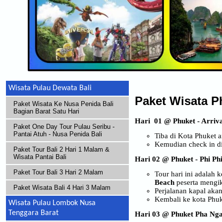
Wisata Pulau Dewata Bali
Paket Wisata Ph
Paket Wisata Ke Nusa Penida Bali
Bagian Barat Satu Hari
Hari 01 @ Phuket - Arriv
Paket One Day Tour Pulau Seribu -
Pantai Atuh - Nusa Penida Bali
Tiba di Kota Phuket 
Kemudian check in di 
Paket Tour Bali 2 Hari 1 Malam &
Wisata Pantai Bali
Hari 02 @ Phuket - Phi Ph
Paket Tour Bali 3 Hari 2 Malam
Tour hari ini adalah 
Beach
peserta mengik
Paket Wisata Bali 4 Hari 3 Malam
Perjalanan kapal aka
Kembali ke kota Ph
Wisata Pulau Lombok Nusa
Tenggara Barat
Hari 03 @ Phuket Pha Ng