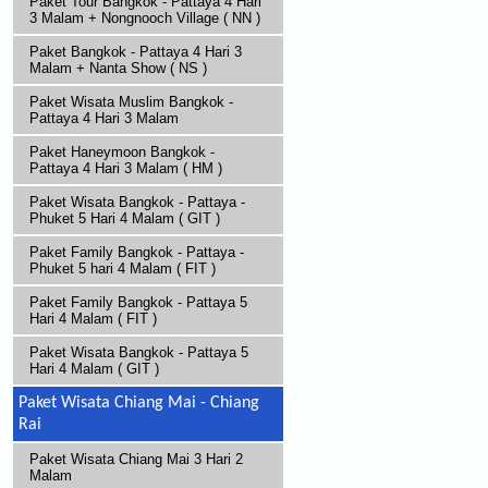
Paket Tour Bangkok - Pattaya 4 Hari
3 Malam + Nongnooch Village ( NN )
Paket Bangkok - Pattaya 4 Hari 3
Malam + Nanta Show ( NS )
Paket Wisata Muslim Bangkok -
Pattaya 4 Hari 3 Malam
Paket Haneymoon Bangkok -
Pattaya 4 Hari 3 Malam ( HM )
Paket Wisata Bangkok - Pattaya -
Phuket 5 Hari 4 Malam ( GIT )
Paket Family Bangkok - Pattaya -
Phuket 5 hari 4 Malam ( FIT )
Paket Family Bangkok - Pattaya 5
Hari 4 Malam ( FIT )
Paket Wisata Bangkok - Pattaya 5
Hari 4 Malam ( GIT )
Paket Wisata Chiang Mai - Chiang
Rai
Paket Wisata Chiang Mai 3 Hari 2
Malam