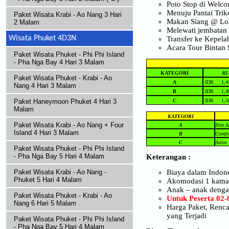
Poto Stop di Welc
Menuju Pantai Trik
Paket Wisata Krabi - Ao Nang 3 Hari
Makan Siang @ Lok
2 Malam
Melewati jembatan
Wisata Phuket 4D3N
Transfer ke Kepela
Acara Tour Bintan
Paket Wisata Phuket - Phi Phi Island
- Pha Nga Bay 4 Hari 3 Malam
KATEGORI
02
Paket Wisata Phuket - Krabi - Ao
A
IDR 1,43
Nang 4 Hari 3 Malam
B
IDR 1,48
C
IDR 1,58
Paket Haneymoon Phuket 4 Hari 3
Malam
KATEGORI
Paket Wisata Krabi - Ao Nang + Four
A
Nite A
Island 4 Hari 3 Malam
B
Comfor
C
Aston 
Paket Wisata Phuket - Phi Phi Island
- Pha Nga Bay 5 Hari 4 Malam
Keterangan :
Biaya dalam Indon
Paket Wisata Krabi - Ao Nang -
Phuket 5 Hari 4 Malam
Akomodasi 1 kamar b
Anak – anak denga
Paket Wisata Phuket - Krabi - Ao
Untuk Peserta 0
Nang 6 Hari 5 Malam
Harga Paket, Renca
yang Terjadi
Paket Wisata Phuket - Phi Phi Island
- Pha Nga Bay 5 Hari 4 Malam