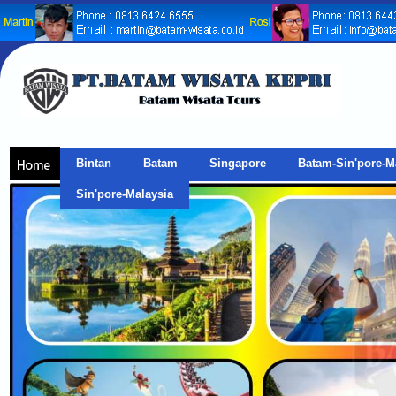
Bintan
Batam
Singapore
Batam-Sin'pore-M
Sin'pore-Malaysia