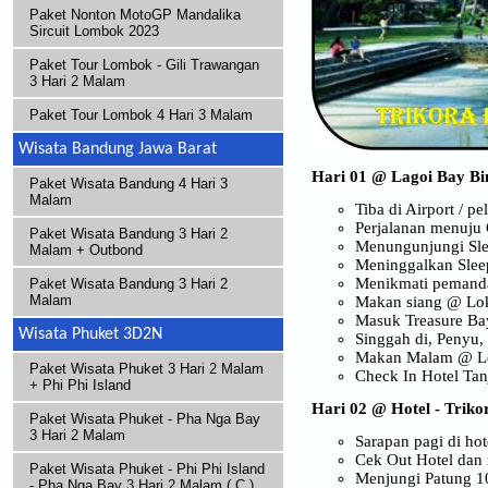
Paket Nonton MotoGP Mandalika
Sircuit Lombok 2023
Paket Tour Lombok - Gili Trawangan
3 Hari 2 Malam
Paket Tour Lombok 4 Hari 3 Malam
Wisata Bandung Jawa Barat
Hari 01 @ Lagoi Bay Bi
Paket Wisata Bandung 4 Hari 3
Malam
Tiba di Airport / 
Perjalanan menuju 
Paket Wisata Bandung 3 Hari 2
Menungunjungi Sle
Malam + Outbond
Meninggalkan Slee
Menikmati pemanda
Paket Wisata Bandung 3 Hari 2
Malam
Makan siang @ Lok
Masuk Treasure Bay
Wisata Phuket 3D2N
Singgah di, Penyu, 
Makan Malam @ Lok
Paket Wisata Phuket 3 Hari 2 Malam
Check In Hotel Ta
+ Phi Phi Island
Hari 02 @ Hotel - Trik
Paket Wisata Phuket - Pha Nga Bay
3 Hari 2 Malam
Sarapan pagi di hot
Cek Out Hotel dan 
Paket Wisata Phuket - Phi Phi Island
Menjungi Patung 1
- Pha Nga Bay 3 Hari 2 Malam ( C )