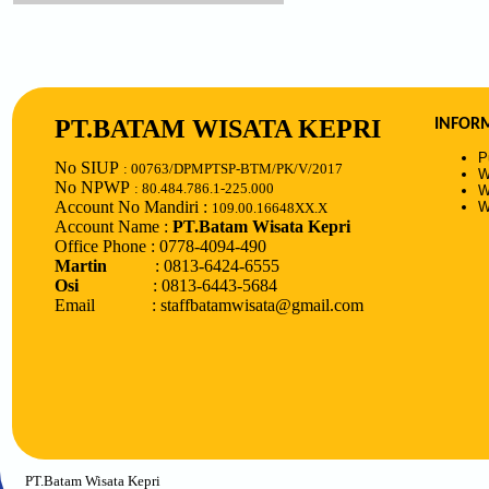
PT.BATAM WISATA KEPRI
INFOR
P
No SIUP
: 00763/DPMPTSP-BTM/PK/V/2017
W
No NPWP
: 80.484.786.1-225.000
W
Account No Mandiri :
W
109.00.16648XX.X
Account Name :
PT.Batam Wisata Kepri
Office Phone : 0778-4094-490
Martin
: 0813-6424-6555
Osi
: 0813-6443-5684
Email : staffbatamwisata@gmail.com
PT.Batam Wisata Kepri