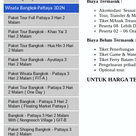
Biaya Termasuk :
Wisata Bangkok-Pattaya 3D2N
Akomodasi Sesuai 
Tour, Transfer & M
Paket Tour Full Pattaya 3 Hari 2
Tiket MAsuk Treas
Malam
Peserta 08 Lebih 
Peserta 02 – 06 O
Paket Tour Bangkok - Khao Yai 3
Hari 2 Malam
Biaya
B
elum
T
ermasuk 
Paket Tour Bangkok - Hua Hin 3 Hari
Tiket Penerbangan
2 Malam
Tiket Game & Wate
Tiket Ferry Batam-
Paket Tour Bangkok - Ayuttaya 3
Hari 2 Malam
Pengeluaran pribadi
Optional tour.
Paket Wisata Bangkok - Pattaya 3
Hari 2 Malam ( FIT-A )
UNTUK HARGA TE
Paket Tour Bangkok - Pattaya 3 Hari
2 Malam ( One Day )
Paket Bangkok - Pattaya 3 Hari 2
Malam ( Floating Market Pattaya )
Bangkok - Pattaya 3 Hari 2 Malam
With ( Nongnooch Village ) GIT-B
Paket Shoping Bangkok - Pattaya 3
Hari 2 Malam