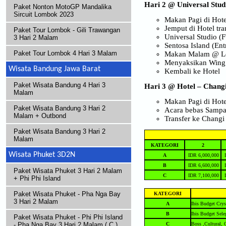
Hari 2
@ Universal Stu
Paket Nonton MotoGP Mandalika
Sircuit Lombok 2023
Makan Pagi di Hote
Jemput di Hotel tra
Paket Tour Lombok - Gili Trawangan
Universal Studio (F
3 Hari 2 Malam
Sentosa Island (Ent
Paket Tour Lombok 4 Hari 3 Malam
Makan Malam @ Lok
Menyaksikan Wing 
Wisata Bandung Jawa Barat
Kembali ke Hotel
Paket Wisata Bandung 4 Hari 3
Hari 3
@ Hotel – Chang
Malam
Makan Pagi di Hote
Paket Wisata Bandung 3 Hari 2
Acara bebas Sampa
Malam + Outbond
Transfer ke Changi 
Paket Wisata Bandung 3 Hari 2
Malam
KATEGORI
2
Wisata Phuket 3D2N
A
IDR 6,000,000
I
B
IDR 6,600,000
I
Paket Wisata Phuket 3 Hari 2 Malam
C
IDR 7,100,000
I
+ Phi Phi Island
Paket Wisata Phuket - Pha Nga Bay
KATEGORI
3 Hari 2 Malam
A
Ibis Budget Crys
B
Ibis Budget Sele
Paket Wisata Phuket - Phi Phi Island
C
Boss ,Cultural, 
- Pha Nga Bay 3 Hari 2 Malam ( C )