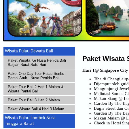
Wisata Pulau Dewata Bali
Paket Wisata 
Paket Wisata Ke Nusa Penida Bali
Bagian Barat Satu Hari
Hari 1
@ Singapore City
Paket One Day Tour Pulau Seribu -
Pantai Atuh - Nusa Penida Bali
Tiba di Changi airp
Dijemput oleh guid
Paket Tour Bali 2 Hari 1 Malam &
Mengunjungi Jewel
Wisata Pantai Bali
Melintasi Suntec C
Makan Siang @ Lok
Paket Tour Bali 3 Hari 2 Malam
Garden By The Bay
Bugis Street dan O
Paket Wisata Bali 4 Hari 3 Malam
Garden By The Bay
Makan Malam @ Lok
Wisata Pulau Lombok Nusa
Check in Hotel Sin
Tenggara Barat