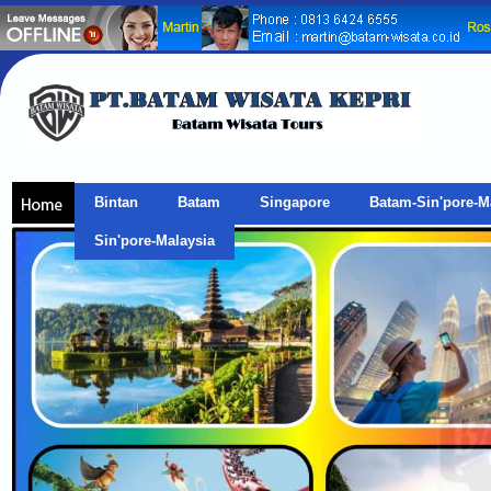
Bintan
Batam
Singapore
Batam-Sin'pore-M
Sin'pore-Malaysia