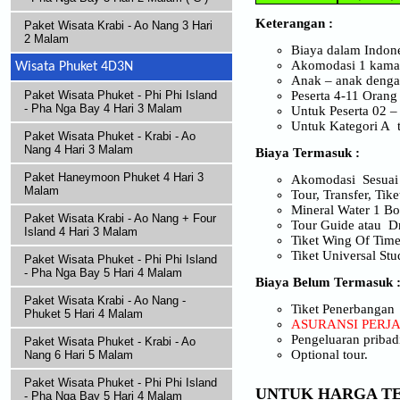
Keterangan :
Paket Wisata Krabi - Ao Nang 3 Hari
2 Malam
Biaya dalam Indone
Akomodasi 1 kamar b
Wisata Phuket 4D3N
Anak – anak denga
Peserta 4-11 Orang
Paket Wisata Phuket - Phi Phi Island
- Pha Nga Bay 4 Hari 3 Malam
Untuk Peserta 02 
Untuk Kategori A t
Paket Wisata Phuket - Krabi - Ao
Nang 4 Hari 3 Malam
Biaya Termasuk :
Paket Haneymoon Phuket 4 Hari 3
Akomodasi Sesuai 
Malam
Tour, Transfer, Tik
Mineral Water 1 Bot
Paket Wisata Krabi - Ao Nang + Four
Tour Guide atau D
Island 4 Hari 3 Malam
Tiket Wing Of Time
Tiket Universal Stu
Paket Wisata Phuket - Phi Phi Island
- Pha Nga Bay 5 Hari 4 Malam
Biaya Belum Termasuk 
Paket Wisata Krabi - Ao Nang -
Tiket Penerbangan
Phuket 5 Hari 4 Malam
ASURANSI PER
Pengeluaran pribadi
Paket Wisata Phuket - Krabi - Ao
Optional tour.
Nang 6 Hari 5 Malam
Paket Wisata Phuket - Phi Phi Island
UNTUK HARGA TE
- Pha Nga Bay 5 Hari 4 Malam