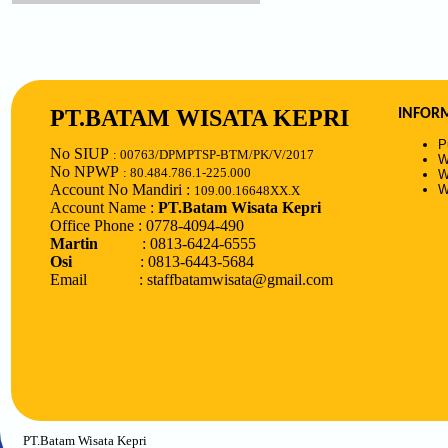
PT.BATAM WISATA KEPRI
INFOR
P
No SIUP
: 00763/DPMPTSP-BTM/PK/V/2017
W
No NPWP
: 80.484.786.1-225.000
W
Account No Mandiri :
W
109.00.16648XX.X
Account Name :
PT.Batam Wisata Kepri
Office Phone : 0778-4094-490
Martin
: 0813-6424-6555
Osi
: 0813-6443-5684
Email : staffbatamwisata@gmail.com
PT.Batam Wisata Kepri