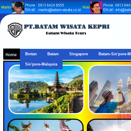
Bintan
Batam
Singapore
Batam-Sin'pore-M
Sin'pore-Malaysia