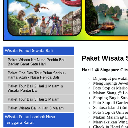
Wisata Pulau Dewata Bali
Paket Wisata 
Paket Wisata Ke Nusa Penida Bali
Bagian Barat Satu Hari
Hari 1 @ Singapore Ci
Paket One Day Tour Pulau Seribu -
Pantai Atuh - Nusa Penida Bali
Di jemput perwakil
Mengunjungi Jewel 
Paket Tour Bali 2 Hari 1 Malam &
Poto Stop di Merli
Wisata Pantai Bali
Makan Siang @ Lok
Shoping Bugis Stre
Paket Tour Bali 3 Hari 2 Malam
Poto Stop di Gard
Sentosa Island (Ent
Paket Wisata Bali 4 Hari 3 Malam
Poto Stop di Univer
Makan Malam @ Lok
Wisata Pulau Lombok Nusa
Menyaksikan Wing 
Tenggara Barat
Check in Hotel Sin