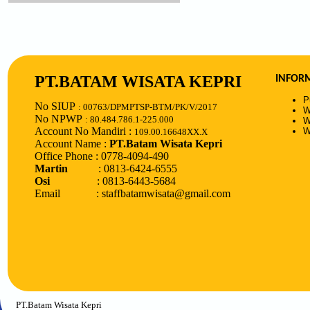
PT.BATAM WISATA KEPRI
INFOR
P
No SIUP
: 00763/DPMPTSP-BTM/PK/V/2017
W
No NPWP
: 80.484.786.1-225.000
W
Account No Mandiri :
W
109.00.16648XX.X
Account Name :
PT.Batam Wisata Kepri
Office Phone : 0778-4094-490
Martin
: 0813-6424-6555
Osi
: 0813-6443-5684
Email : staffbatamwisata@gmail.com
PT.Batam Wisata Kepri