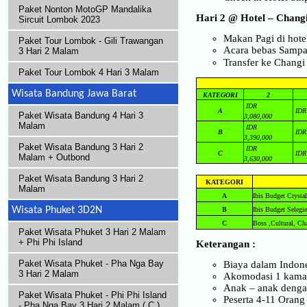
Paket Nonton MotoGP Mandalika
Hari 2 @ Hotel – Changi
Sircuit Lombok 2023
Makan Pagi di hote
Paket Tour Lombok - Gili Trawangan
Acara bebas Sampa
3 Hari 2 Malam
Transfer ke Changi
Paket Tour Lombok 4 Hari 3 Malam
Wisata Bandung Jawa Barat
KATEGORI
2
IDR
A
IDR
Paket Wisata Bandung 4 Hari 3
3,080,000
Malam
IDR
B
IDR
3,390,000
Paket Wisata Bandung 3 Hari 2
IDR
C
IDR
Malam + Outbond
3,630,000
Paket Wisata Bandung 3 Hari 2
KATEGORI
Malam
A
Ibis Budget Crystal
Wisata Phuket 3D2N
B
Ibis Budget Selegie
C
Boss ,Cultural, Ch
Paket Wisata Phuket 3 Hari 2 Malam
+ Phi Phi Island
Keterangan :
Paket Wisata Phuket - Pha Nga Bay
Biaya dalam Indone
3 Hari 2 Malam
Akomodasi 1 kamar
Anak – anak denga
Paket Wisata Phuket - Phi Phi Island
Peserta 4-11 Orang
- Pha Nga Bay 3 Hari 2 Malam ( C )