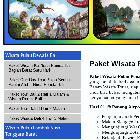
Wisata Pulau Dewata Bali
Paket Wisata 
Paket Wisata Ke Nusa Penida Bali
Bagian Barat Satu Hari
Paket Wisata Pulau Pen
Paket One Day Tour Pulau Seribu -
yang memiliki berbagai 
Pantai Atuh - Nusa Penida Bali
Batam Wisata Tours, siap
anda bisa bebas mengatur
Paket Tour Bali 2 Hari 1 Malam &
kenyamanan yang anda i
Wisata Pantai Bali
Hari 01 @ Penang Airpo
Paket Tour Bali 3 Hari 2 Malam
Penjemputan di Pen
Paket Wisata Bali 4 Hari 3 Malam
Makan Siang @ Lok
Mengunjungi Wat 
Wisata Pulau Lombok Nusa
Mengunjungi Botan
Tenggara Barat
Belanja di Pewter 