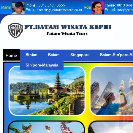
Bintan
Batam
Singapore
Batam-Sin'pore-M
Sin'pore-Malaysia