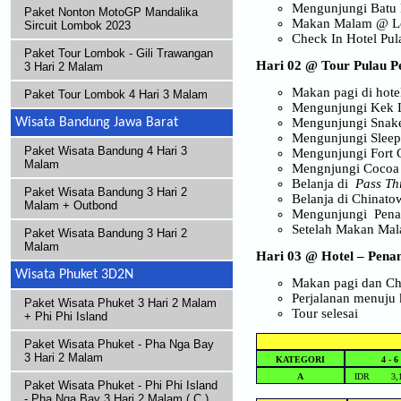
Mengunjungi Batu 
Paket Nonton MotoGP Mandalika
Makan Malam @ Lok
Sircuit Lombok 2023
Check In Hotel Pu
Paket Tour Lombok - Gili Trawangan
Hari 02 @ Tour Pulau P
3 Hari 2 Malam
Makan pagi di hote
Paket Tour Lombok 4 Hari 3 Malam
Mengunjungi Kek 
Mengunjungi Snak
Wisata Bandung Jawa Barat
Mengunjungi Slee
Paket Wisata Bandung 4 Hari 3
Mengunjungi Fort 
Malam
Mengnjungi Cocoa
Belanja di
Pass Th
Paket Wisata Bandung 3 Hari 2
Belanja di Chinato
Malam + Outbond
Mengunjungi Penan
Setelah Makan Mala
Paket Wisata Bandung 3 Hari 2
Malam
Hari 03 @ Hotel – Penan
Wisata Phuket 3D2N
Makan pagi dan Ch
Perjalanan menuju 
Paket Wisata Phuket 3 Hari 2 Malam
Tour selesai
+ Phi Phi Island
Paket Wisata Phuket - Pha Nga Bay
3 Hari 2 Malam
KATEGORI
4 - 6
A
IDR 3,13
Paket Wisata Phuket - Phi Phi Island
- Pha Nga Bay 3 Hari 2 Malam ( C )