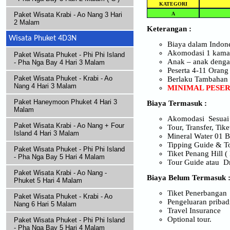
KATEGORI
A
Paket Wisata Krabi - Ao Nang 3 Hari
2 Malam
Keterangan :
Wisata Phuket 4D3N
Biaya dalam Indone
Akomodasi 1 kamar b
Paket Wisata Phuket - Phi Phi Island
Anak – anak dengan
- Pha Nga Bay 4 Hari 3 Malam
Peserta 4-11 Orang
Paket Wisata Phuket - Krabi - Ao
Berlaku Tambahan /
Nang 4 Hari 3 Malam
MINIMAL PESER
Paket Haneymoon Phuket 4 Hari 3
Biaya Termasuk :
Malam
Akomodasi Sesuai 
Paket Wisata Krabi - Ao Nang + Four
Tour, Transfer, Tik
Island 4 Hari 3 Malam
Mineral Water 01 B
Tipping Guide & T
Paket Wisata Phuket - Phi Phi Island
Tiket Penang Hill ( 
- Pha Nga Bay 5 Hari 4 Malam
Tour Guide atau D
Paket Wisata Krabi - Ao Nang -
Biaya Belum Termasuk 
Phuket 5 Hari 4 Malam
Tiket Penerbangan
Paket Wisata Phuket - Krabi - Ao
Pengeluaran pribadi
Nang 6 Hari 5 Malam
Travel Insurance
Optional tour.
Paket Wisata Phuket - Phi Phi Island
- Pha Nga Bay 5 Hari 4 Malam