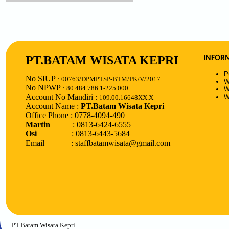
PT.BATAM WISATA KEPRI
INFOR
P
No SIUP
: 00763/DPMPTSP-BTM/PK/V/2017
W
No NPWP
: 80.484.786.1-225.000
W
Account No Mandiri :
W
109.00.16648XX.X
Account Name :
PT.Batam Wisata Kepri
Office Phone : 0778-4094-490
Martin
: 0813-6424-6555
Osi
: 0813-6443-5684
Email : staffbatamwisata@gmail.com
PT.Batam Wisata Kepri