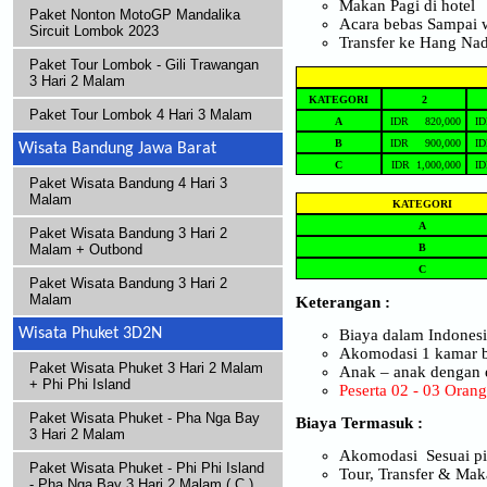
Makan Pagi di hotel
Paket Nonton MotoGP Mandalika
Acara bebas Sampai 
Sircuit Lombok 2023
Transfer ke Hang Nad
Paket Tour Lombok - Gili Trawangan
3 Hari 2 Malam
KATEGORI
2
Paket Tour Lombok 4 Hari 3 Malam
A
IDR 820,000
ID
B
IDR 900,000
ID
Wisata Bandung Jawa Barat
C
IDR 1,000,000
ID
Paket Wisata Bandung 4 Hari 3
Malam
KATEGORI
A
Paket Wisata Bandung 3 Hari 2
B
Malam + Outbond
C
Paket Wisata Bandung 3 Hari 2
Malam
Keterangan :
Wisata Phuket 3D2N
Biaya dalam Indones
Akomodasi 1 kamar ber
Paket Wisata Phuket 3 Hari 2 Malam
Anak – anak dengan 
+ Phi Phi Island
Peserta 02 - 03 Ora
Paket Wisata Phuket - Pha Nga Bay
Biaya Termasuk :
3 Hari 2 Malam
Akomodasi Sesuai pi
Paket Wisata Phuket - Phi Phi Island
Tour, Transfer & Maka
- Pha Nga Bay 3 Hari 2 Malam ( C )