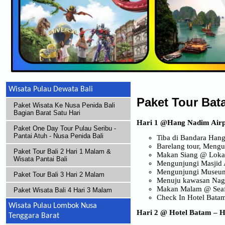
Wisata Pulau Dewata Bali
Paket Tour Bat
Paket Wisata Ke Nusa Penida Bali
Bagian Barat Satu Hari
Hari 1
@Hang Nadim Airp
Paket One Day Tour Pulau Seribu -
Pantai Atuh - Nusa Penida Bali
Tiba di Bandara Han
Barelang tour, Meng
Paket Tour Bali 2 Hari 1 Malam &
Makan Siang @ Lokal
Wisata Pantai Bali
Mengunjungi Masjid 
Mengunjungi Museum
Paket Tour Bali 3 Hari 2 Malam
Menuju kawasan Nago
Makan Malam
@ Seaf
Paket Wisata Bali 4 Hari 3 Malam
Check In Hotel Bata
Wisata Pulau Lombok Nusa
Hari
2
@ Hotel Batam – 
Tenggara Barat