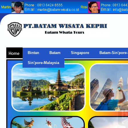
Bintan
Batam
Singapore
Batam-Sin'pore-
Sin'pore-Malaysia